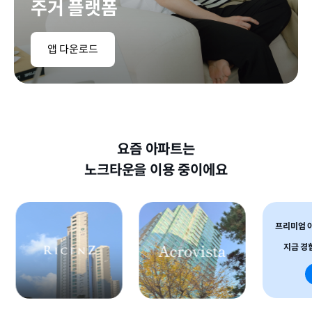
주거 플랫폼
앱 다운로드
요즘 아파트는

노크타운을 이용 중이에요
프리미엄 아파트
지금 경험해보