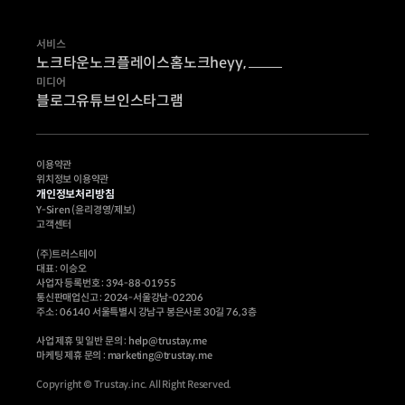
서비스
노크타운
노크플레이스
홈노크
heyy,
미디어
블로그
유튜브
인스타그램
이용약관
위치정보 이용약관
개인정보처리방침
Y-Siren (윤리경영/제보)
고객센터
(주)트러스테이
대표 : 이승오
사업자 등록번호 : 394-88-01955
통신판매업신고 : 2024-서울강남-02206
주소 : 06140 서울특별시 강남구 봉은사로 30길 76, 3층
사업 제휴 및 일반 문의 : help@trustay.me
마케팅 제휴 문의 : marketing@trustay.me
Copyright © Trustay.inc. All Right Reserved.