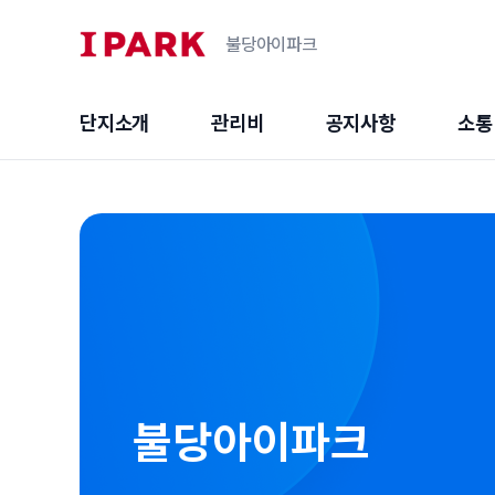
불당아이파크
단지소개
관리비
공지사항
소통
불당아이파크