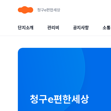
청구e편한세상
단지소개
관리비
공지사항
소통
청구e편한세상