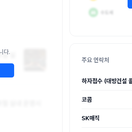
니다.
주요 연락처
하자접수 (대방건설 
코콤
SK매직