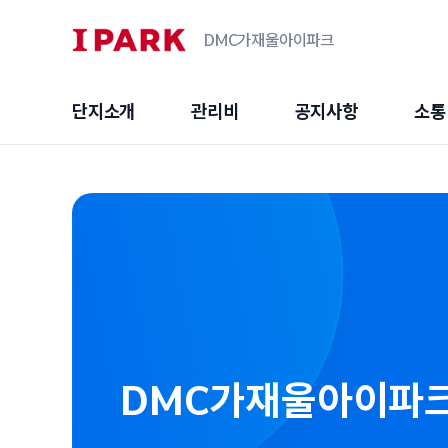
DMC가재울아이파크
단지소개
관리비
공지사항
소통
DMC가재울아이파