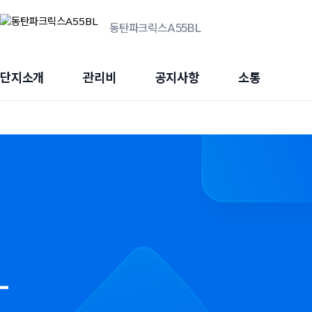
동탄파크릭스A55BL
단지소개
관리비
공지사항
소통
L