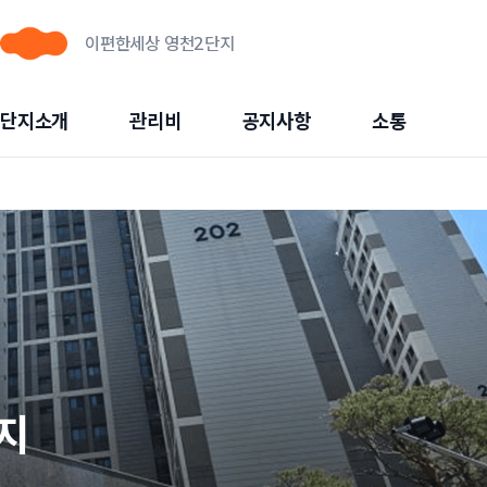
이편한세상 영천2단지
단지소개
관리비
공지사항
소통
지