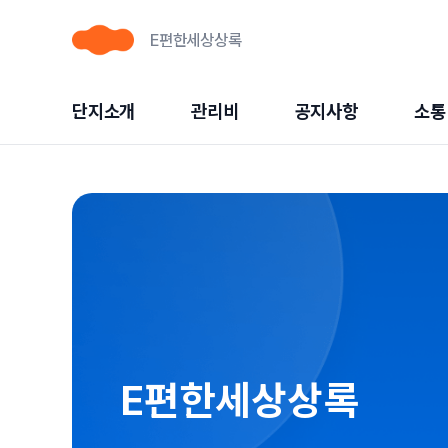
E편한세상상록
단지소개
관리비
공지사항
소통
E편한세상상록