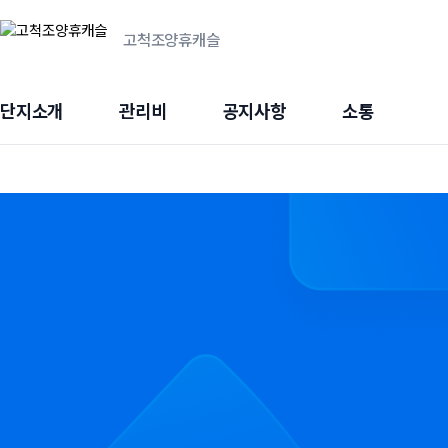
고척조양휴캐슬
단지소개
관리비
공지사항
소통