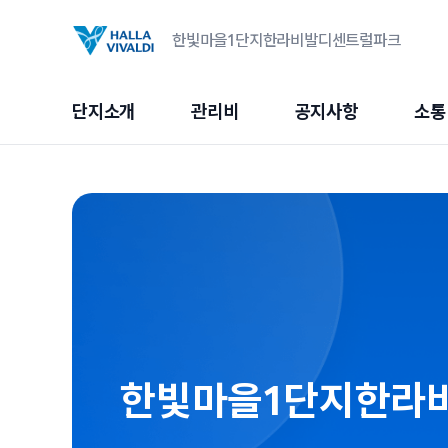
한빛마을1단지한라비발디센트럴파크
단지소개
관리비
공지사항
소통
한빛마을1단지한라