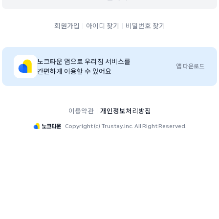
회원가입
아이디 찾기
비밀번호 찾기
노크타운
앱으로 우리집 서비스를
앱 다운로드
간편하게 이용할 수 있어요
이용약관
개인정보처리방침
Copyright (c) Trustay.inc. All Right Reserved.
화명2차현대아파트 단지 홈페이지