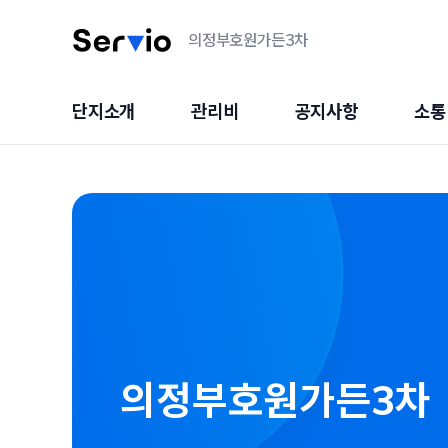
의정부호원가든3차
단지소개
관리비
공지사항
소통
의정부호원가든3차