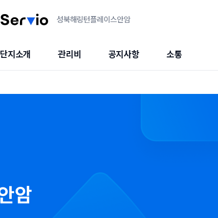
성북해링턴플레이스안암
단지소개
관리비
공지사항
소통
안암