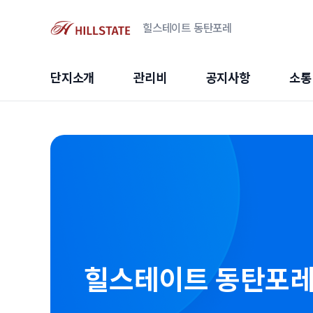
힐스테이트 동탄포레
단지소개
관리비
공지사항
소통
힐스테이트 동탄포