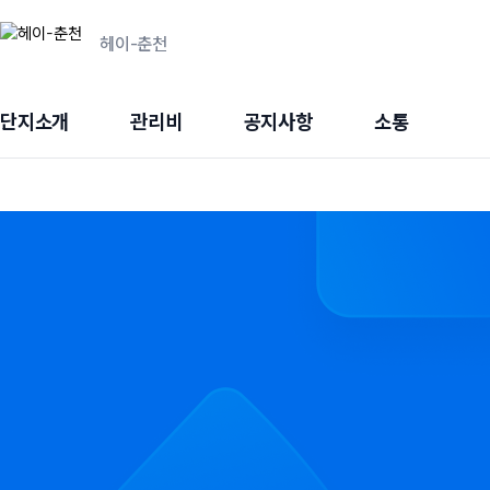
헤이-춘천
단지소개
관리비
공지사항
소통