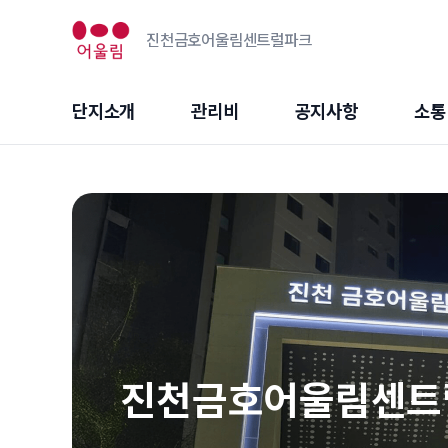
진천금호어울림센트럴파크
단지소개
관리비
공지사항
소통
진천금호어울림센트