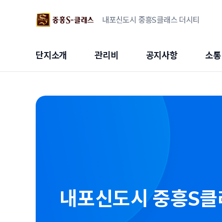
내포신도시 중흥S클래스 더시티
단지소개
관리비
공지사항
소통
내포신도시 중흥S클