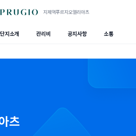
지제역푸르지오엘리아츠
단지소개
관리비
공지사항
소통
아츠