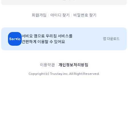
회원가입
아이디 찾기
비밀번호 찾기
서비오
앱으로 우리집 서비스를
앱 다운로드
간편하게 이용할 수 있어요
이용약관
개인정보처리방침
Copyright (c) Trustay.inc. All Right Reserved.
정동상림원 단지 홈페이지