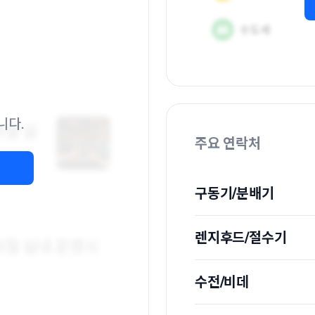
니다.
주요 연락처
구동기/분배기
렌지후드/절수기
수전/비데