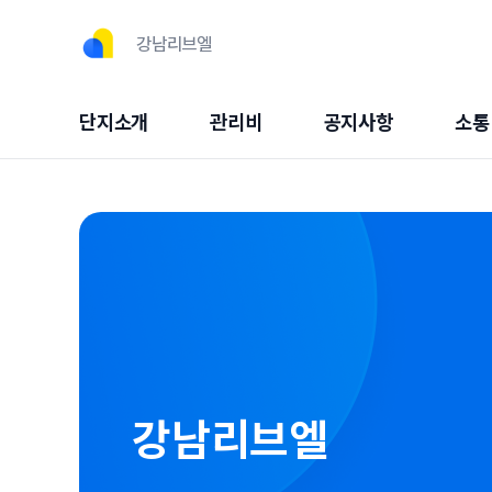
강남리브엘
단지소개
관리비
공지사항
소통
강남리브엘