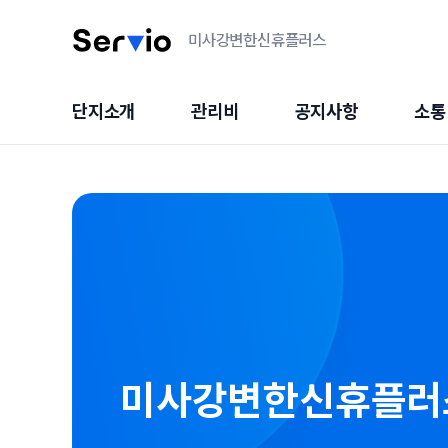
미사강변한신휴플러스
단지소개
관리비
공지사항
소통
미사강변한신휴플러