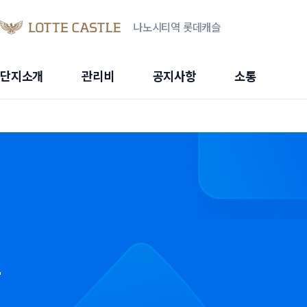
나노시티역 롯데캐슬
단지소개
관리비
공지사항
소통
슬