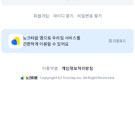
회원가입
아이디 찾기
비밀번호 찾기
노크타운
앱으로 우리집 서비스를
앱 다운로드
간편하게 이용할 수 있어요
이용약관
개인정보처리방침
Copyright (c) Trustay.inc. All Right Reserved.
평촌아크로타워 단지 홈페이지