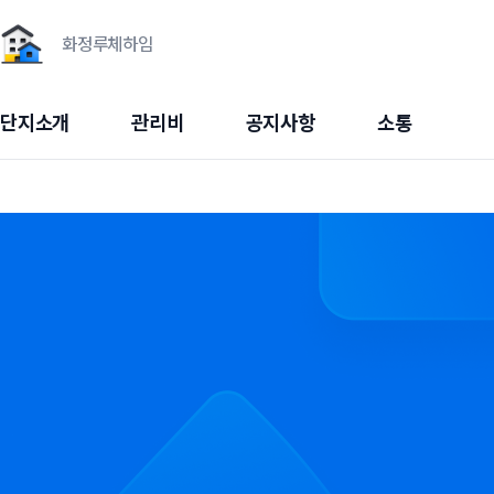
화정루체하임
단지소개
관리비
공지사항
소통