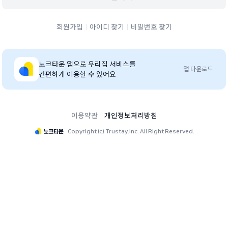
회원가입
아이디 찾기
비밀번호 찾기
노크타운
앱으로 우리집 서비스를
앱 다운로드
간편하게 이용할 수 있어요
이용약관
개인정보처리방침
Copyright (c) Trustay.inc. All Right Reserved.
스프링카운티자이 단지 홈페이지