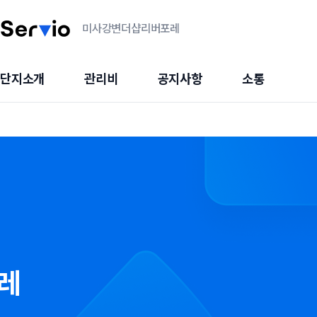
미사강변더샵리버포레
단지소개
관리비
공지사항
소통
레