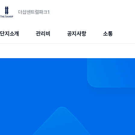
더샵센트럴파크1
단지소개
관리비
공지사항
소통