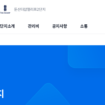
둔산더샵엘리프2단지
단지소개
관리비
공지사항
소통
지