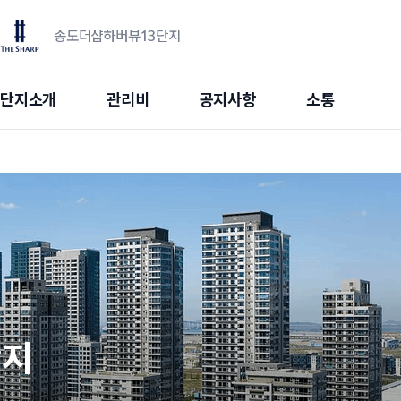
송도더샵하버뷰13단지
단지소개
관리비
공지사항
소통
단지