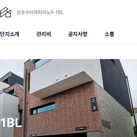
삼송우미라피아노9-1BL
단지소개
관리비
공지사항
소통
1BL