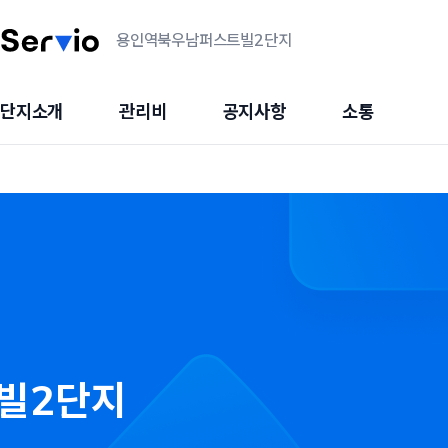
용인역북우남퍼스트빌2단지
단지소개
관리비
공지사항
소통
빌2단지