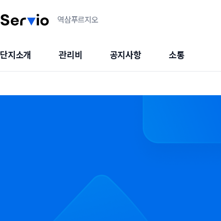
역삼푸르지오
단지소개
관리비
공지사항
소통