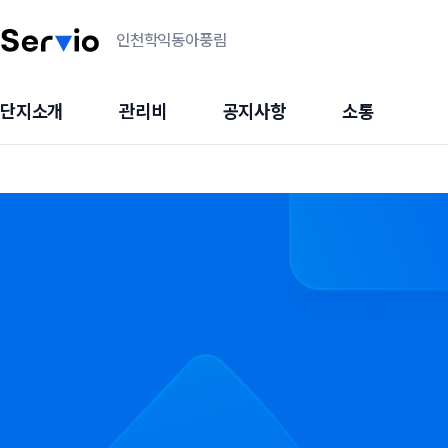
인천학익동아풍림
단지소개
관리비
공지사항
소통