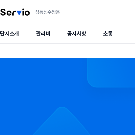
성동성수쌍용
단지소개
관리비
공지사항
소통